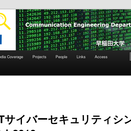
ity Laboratory
dia Coverage
Projects
People
Links
Access
CTサイバーセキュリティシ