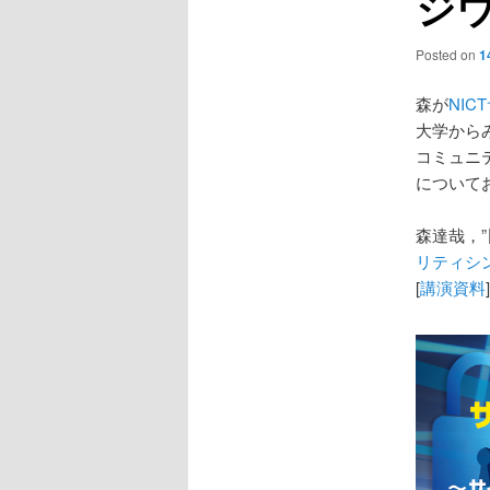
ジウ
Posted on
1
森が
NI
大学から
コミュニ
について
森達哉，”
リティシン
[
講演資料
]