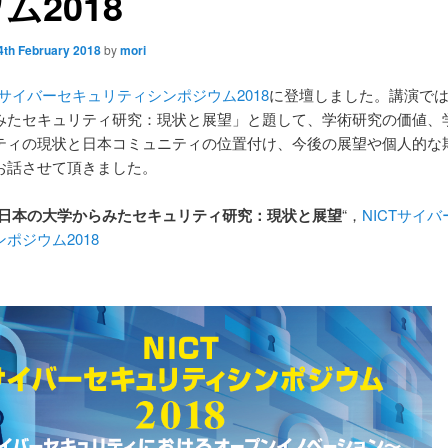
ム2018
4th February 2018
by
mori
CTサイバーセキュリティシンポジウム2018
に登壇しました。講演で
みたセキュリティ研究：現状と展望」と題して、学術研究の価値、
ティの現状と日本コミュニティの位置付け、今後の展望や個人的な
お話させて頂きました。
日本の大学からみたセキュリティ研究：現状と展望
“，
NICTサイ
ポジウム2018