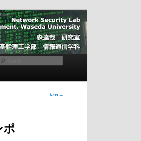
Search
Next
→
ンポ