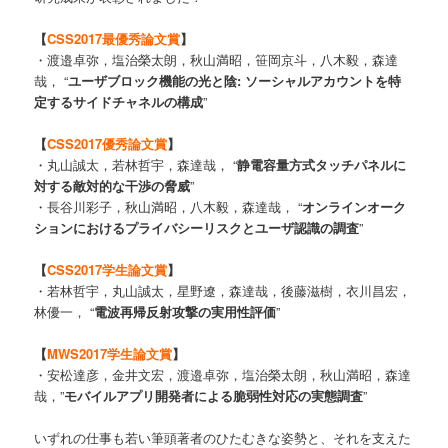
【
CSS2017最優秀論文賞
】
・渡邉卓弥，塩治榮太朗，秋山満昭，笹岡京斗，八木毅，森達
哉， “
ユーザブロック機能の光と陰: ソーシャルアカウントを特
定するサイドチャネルの構成
”
【
CSS2017優秀論文賞
】
・丸山誠太，若林哲宇，森達哉， “
静電容量方式タッチパネルに
対する敵対的な干渉の脅威
”
・長谷川彩子，秋山満昭，八木毅，森達哉， “
オンラインオーク
ションにおけるプライバシーリスクとユーザ認識の調査
”
【
CSS2017学生論文賞
】
・若林哲宇，丸山誠太，星野遼，森達哉，後藤滋樹，衣川昌宏，
林優一， “
電波再帰反射攻撃の実用性評価
”
【
MWS2017学生論文賞
】
・安松達彦，金井文宏，渡邉卓弥，塩治榮太朗，秋山満昭，森達
哉，”
モバイルアプリ開発者による脆弱性対応の実態調査
”
いずれの仕事も若い筆頭著者のひたむきな姿勢と、それを支えた