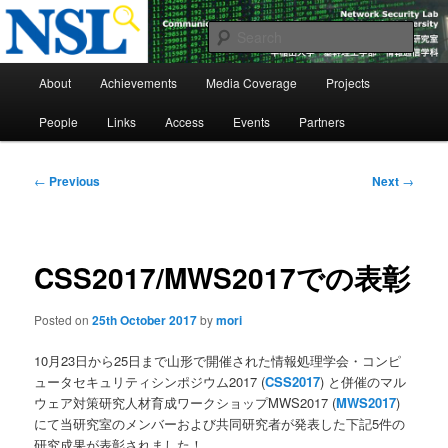
Skip
to
Sear
primary
Main
content
Network Security Laboratory
About
Achievements
Media Coverage
Projects
menu
People
Links
Access
Events
Partners
Post
←
Previous
Next
→
navigation
CSS2017/MWS2017での表彰
Posted on
25th October 2017
by
mori
10月23日から25日まで山形で開催された情報処理学会・コンピ
ュータセキュリティシンポジウム2017 (
CSS2017
) と併催のマル
ウェア対策研究人材育成ワークショップMWS2017 (
MWS2017
)
にて当研究室のメンバーおよび共同研究者が発表した下記5件の
研究成果が表彰されました！