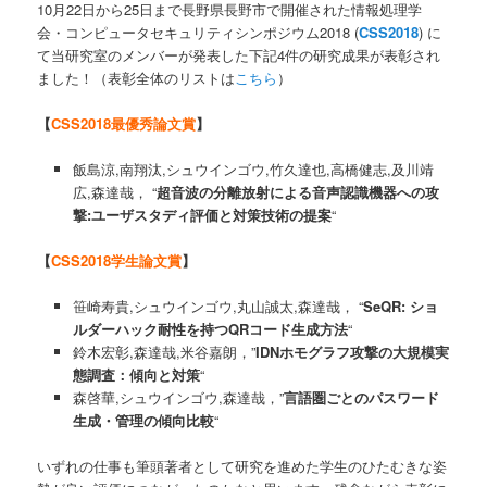
10月22日から25日まで長野県長野市で開催された情報処理学
会・コンピュータセキュリティシンポジウム2018 (
CSS2018
) に
て当研究室のメンバーが発表した下記4件の研究成果が表彰され
ました！（表彰全体のリストは
こちら
）
【
CSS2018最優秀論文賞
】
飯島涼,南翔汰,シュウインゴウ,竹久達也,高橋健志,及川靖
広,森達哉， “
超音波の分離放射による音声認識機器への攻
撃:ユーザスタディ評価と対策技術の提案
“
【
CSS2018学生論文賞
】
笹崎寿貴,シュウインゴウ,丸山誠太,森達哉， “
SeQR: ショ
ルダーハック耐性を持つQRコード生成方法
“
鈴木宏彰,森達哉,米谷嘉朗，”
IDNホモグラフ攻撃の大規模実
態調査：傾向と対策
“
森啓華,シュウインゴウ,森達哉，”
言語圏ごとのパスワード
生成・管理の傾向比較
“
いずれの仕事も筆頭著者として研究を進めた学生のひたむきな姿