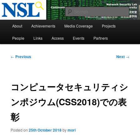
Skip
to
Sear
primary
Main
content
Network Security Laboratory
About
Achievements
Media Coverage
Projects
menu
People
Links
Access
Events
Partners
Post
←
Previous
Next
→
navigation
コンピュータセキュリティシ
ンポジウム(CSS2018)での表
彰
Posted on
25th October 2018
by
mori